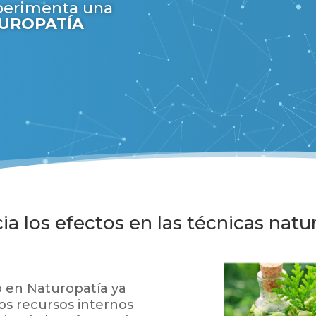
xperimenta una
UROPATÍA
ia los efectos en las técnicas natu
o en Naturopatía ya
los recursos internos