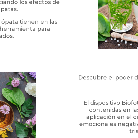
iando los efectos de
ópatas.
rópata tienen en las
 herramienta para
tados.
Descubre el poder de
El dispositivo Biof
contenidas en las
aplicación en el 
emocionales negativ
tri