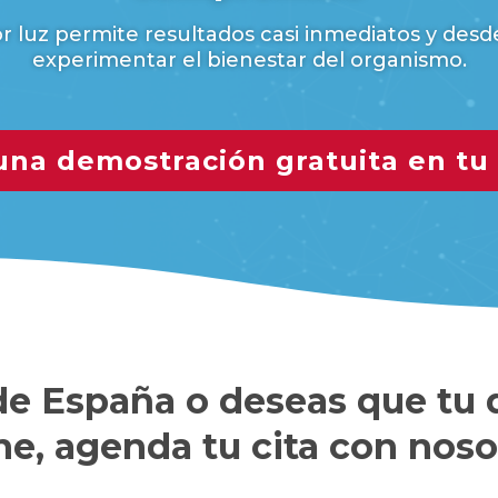
or luz permite resultados casi inmediatos y des
experimentar el bienestar del organismo.
 una demostración gratuita en tu
 de España o deseas que tu
ne, agenda tu cita con noso