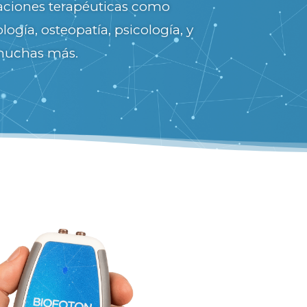
caciones terapéuticas como
oja (660nm), infrarroja (850nm)
logía, osteopatía, psicología, y
tadas al Biofoton y con acceso
uchas más.
 frecuencias, para personalizar
e forma sencilla y eficaz.