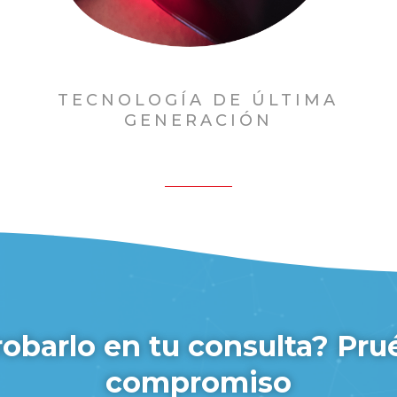
TECNOLOGÍA DE ÚLTIMA
GENERACIÓN
robarlo en tu consulta?
Prué
compromiso