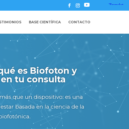
STIMONIOS
BASE CIENTÍFICA
CONTACTO
UXBAND
qué es Biofoton y
 en tu consulta
O LANZAMIENTO!
arroja + frecuencias de luz
más que un dispositivo: es una
star basada en la ciencia de la
tras bandas disponibles
biofotónica.
tres tamaños (LOCAL, ZONE y
mientos precisos o de cuerpo