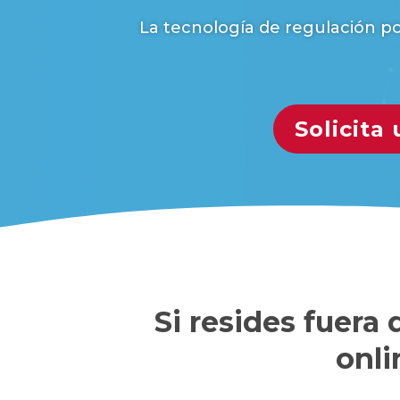
La tecnología de regulación p
Solicita
Si resides fuera
onli