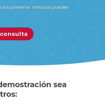
de los primeros minutos puedes
 consulta
 demostración sea
tros: