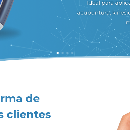
Ideal para apli
completo, con luz r
acupuntura, kinesio
o combinada. Conec
m
a +400 programas de
cada sesión d
orma de
s clientes