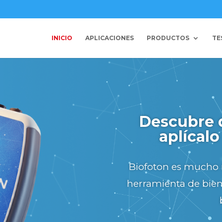
INICIO
APLICACIONES
PRODUCTOS
TE
L
Descubre 
aplícalo
¡PRÓXIM
Luz roja e infr
Biofoton es mucho 
herramienta de biene
Descubre nues
próximamente en 
BODY) para trata